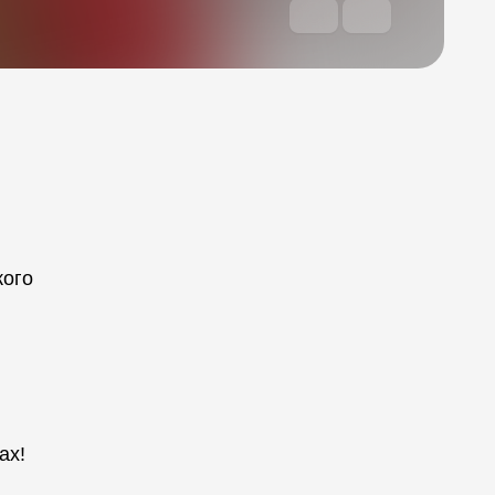
кого
ю
ах!