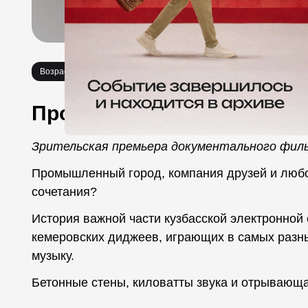
Возраст 18+
Кино
Про событие
Зрительская премьера документального филь
Промышленный город, компания друзей и любов
сочетания?
История важной части кузбасской электронной 
кемеровских диджеев, играющих в самых разн
музыку.
Бетонные стены, киловатты звука и отрывающа