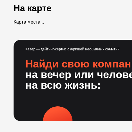
На карте
Карта места...
Кавёр — дейтинг-сервис с афишей необычных событий
Найди свою компа
на вечер или челов
на всю жизнь: