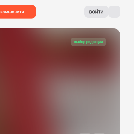
войти
комьюнити
выбор редакции