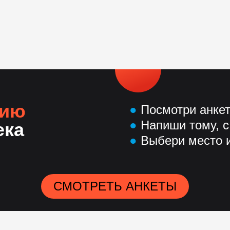
нию
●
Посмотри анке
●
Напиши тому, с
ека
●
Выбери место и
СМОТРЕТЬ АНКЕТЫ