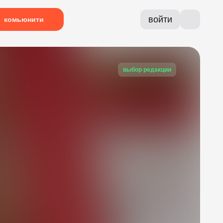
войти
комьюнити
выбор редакции