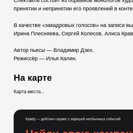
Спектакль состоит из обрывков монологов худо
принятии и непринятии его проявлений в конте
В качестве «закадровых голосов» на записи в
Ирина Плесняева, Сергей Колесов, Алиса Крав
Автор пьесы — Владимир Дзех.
Режиссёр — Илья Калин.
На карте
Карта места...
Кавёр — дейтинг-сервис с афишей необычных событий