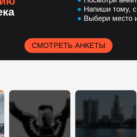
нию
●
Напиши тому, с
ека
●
Выбери место и
СМОТРЕТЬ АНКЕТЫ