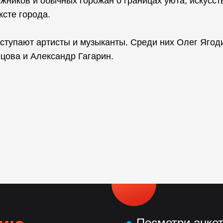
жников и обычных горожан о границах уюта, искусст
ксте города.
ыступают артисты и музыканты. Среди них Олег Ягод
цова и Александр Гагарин.
●
Посмотри анке