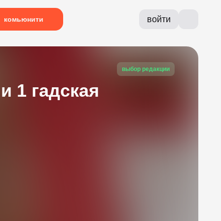
войти
комьюнити
выбор редакции
и 1 гадская