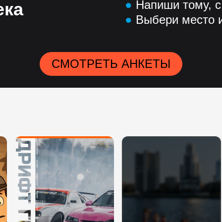
●
Напиши тому, с
ека
●
Выбери место и
СМОТРЕТЬ АНКЕТЫ