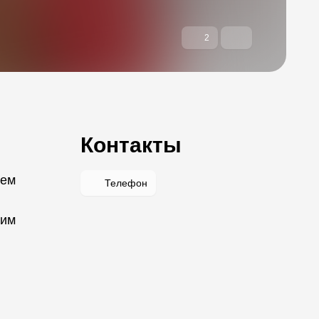
2
Контакты
ием
Телефон
гим