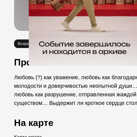
Возраст 16+
Спектакли
Про событие
Любовь (?) как уважение, любовь как благода
молодости и доверчивостью неопытной души… Л
любовь как разрушение, отправленная жаждой 
существом… Выдержит ли кроткое сердце сто
На карте