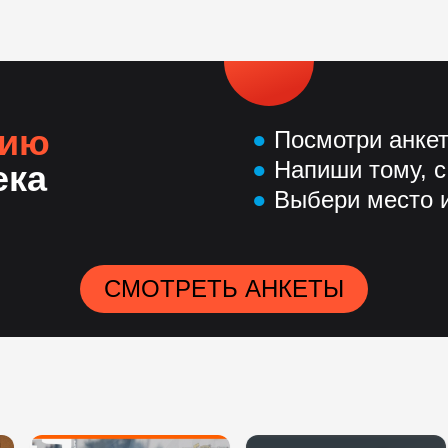
нию
●
Посмотри анке
●
Напиши тому, с
ека
●
Выбери место и
СМОТРЕТЬ АНКЕТЫ