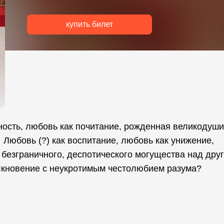
купить билет
рность, любовь как почитание, рожденная великодуш
юбовь (?) как воспитание, любовь как унижение,
безграничного, деспотического могущества над дру
лкновение с неукротимым честолюбием разума?