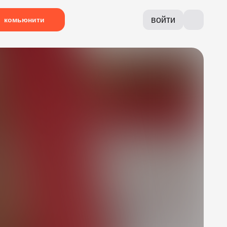
войти
комьюнити