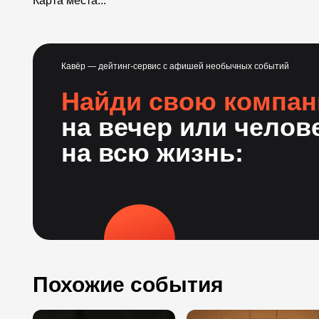
Карта места...
Кавёр — дейтинг-сервис с афишей необычных событий
Найди свою компа
на вечер или челов
на всю жизнь:
Похожие события