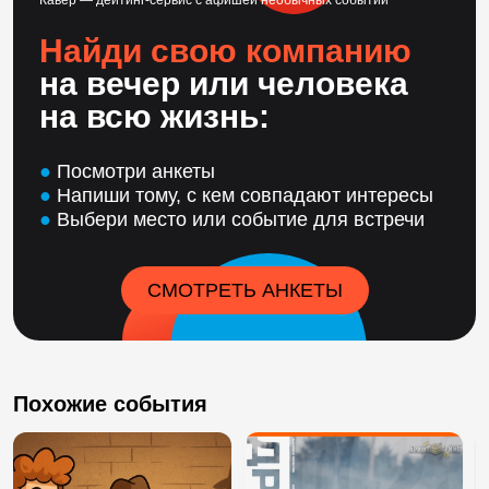
Кавёр — дейтинг-сервис с афишей необычных событий
Найди свою компанию
на вечер или человека
на всю жизнь:
●
Посмотри анкеты
●
Напиши тому, с кем совпадают интересы
●
Выбери место или событие для встречи
СМОТРЕТЬ АНКЕТЫ
Похожие события