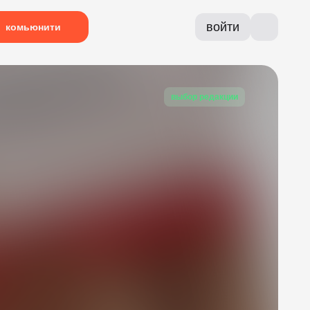
войти
комьюнити
выбор редакции