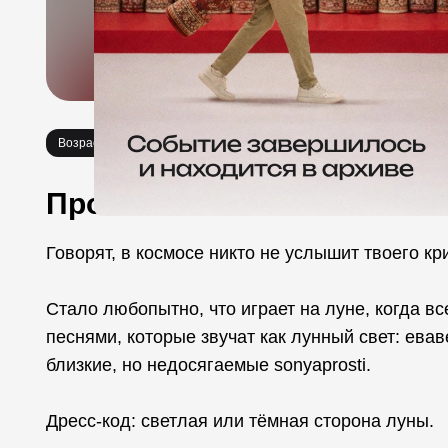
Возраст 18+
Концерты
Про событие
Говорят, в космосе никто не услышит твоего кр
Стало любопытно, что играет на луне, когда вс
песнями, которые звучат как лунный свет: еваве
близкие, но недосягаемые sonyaprosti.
Дресс-код: светлая или тёмная сторона луны.