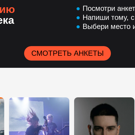
нию
●
Посмотри анке
●
Напиши тому, с
ека
●
Выбери место и
СМОТРЕТЬ АНКЕТЫ