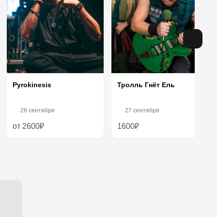
Тролль Гнёт Ель
Pyrokinesis
26 сентября
27 сентября
от 2600₽
1600₽