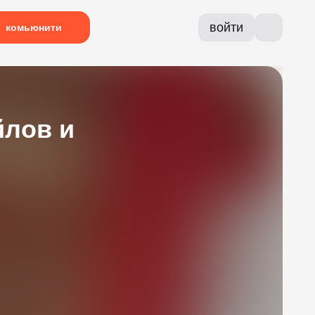
войти
комьюнити
йлов и