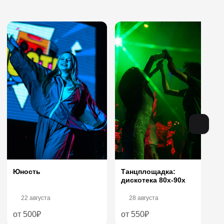
Юность
Танцплощадка:
дискотека 80х-90х
22 августа
28 августа
от 500₽
от 550₽