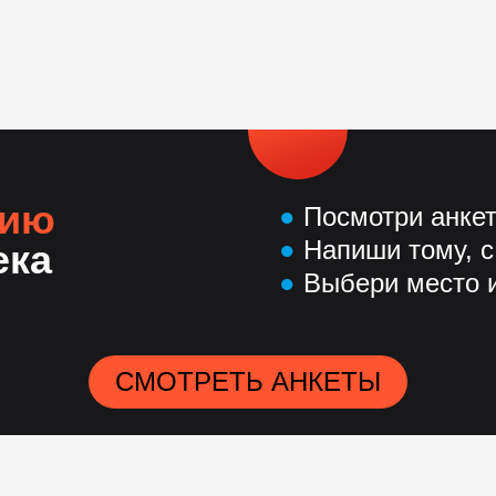
нию
●
Посмотри анке
●
Напиши тому, с
ека
●
Выбери место и
СМОТРЕТЬ АНКЕТЫ