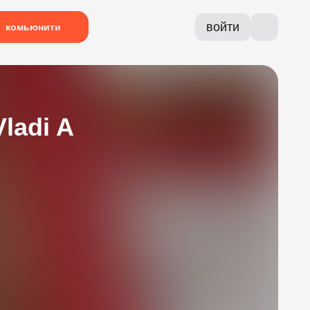
войти
комьюнити
ladi A