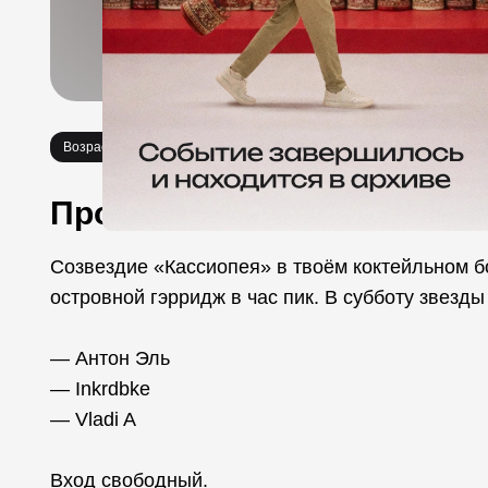
Возраст 18+
Вечеринки
Про событие
Созвездие «Кассиопея» в твоём коктейльном бо
островной гэрридж в час пик. В субботу звезд
— Антон Эль
— Inkrdbke
— Vladi A
Вход свободный.