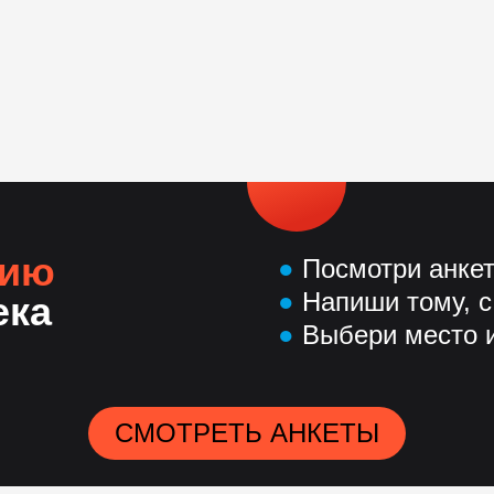
нию
●
Посмотри анке
●
Напиши тому, с
ека
●
Выбери место и
СМОТРЕТЬ АНКЕТЫ