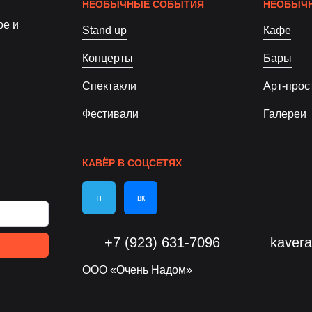
НЕОБЫЧНЫЕ СОБЫТИЯ
НЕОБЫЧН
ое и
Stand up
Кафе
Концерты
Бары
Спектакли
Арт-прос
Фестивали
Галереи
КАВЁР В СОЦСЕТЯХ
тг
вк
+7 (923) 631-7096
kaver
ООО «Очень Надом»