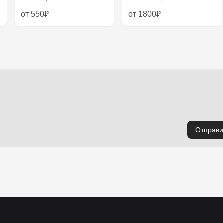
от 550₽
от 1800₽
Отправи