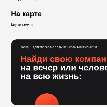
На карте
Карта места...
Кавёр — дейтинг-сервис с афишей необычных событий
Найди свою компа
на вечер или челов
на всю жизнь: