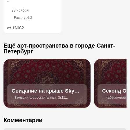
...
28 ноября
Factory №3
от 1600₽
Ещё арт-пространства в городе Санкт-
Петербург
Свидание на крыше Sky
Секонд Off
Love
Гельсингфорсская улица, 3к11Д
набережная ре
Комментарии