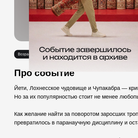
Возраст 16+
Про событие
Йети, Лохнесское чудовище и Чупакабра — кри
Но за их популярностью стоит не менее любоп
Как желание найти за поворотом заросших троп
превратилось в паранаучную дисциплину и ост