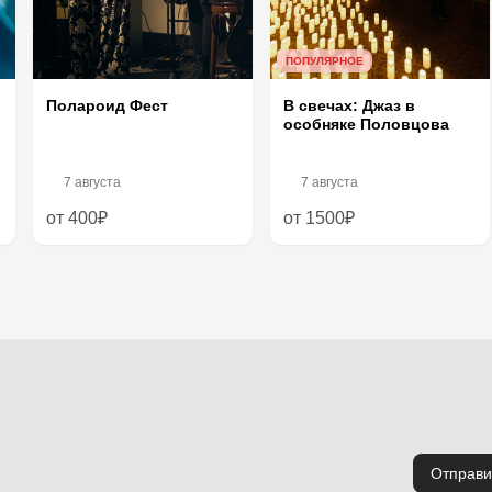
ПОПУЛЯРНОЕ
Полароид Фест
В свечах: Джаз в
особняке Половцова
7 августа
7 августа
от 400₽
от 1500₽
Отправи