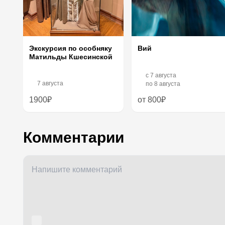
Экскурсия по особняку
Вий
Матильды Кшесинской
c
7 августа
7 августа
по
8 августа
1900₽
от 800₽
Комментарии