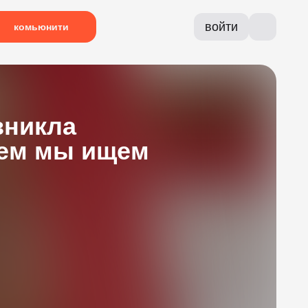
войти
комьюнити
зникла
чем мы ищем