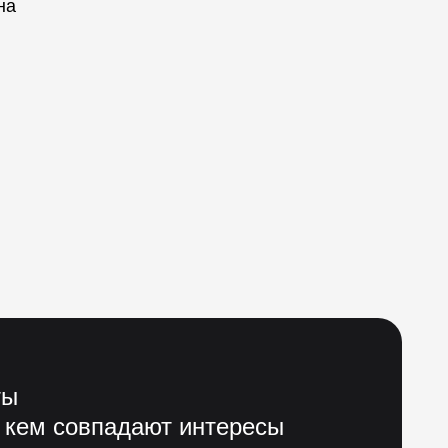
на
ты
 кем совпадают интересы