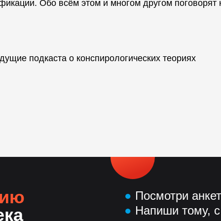
фикации. Обо всём этом и многом другом поговорят 
едущие подкаста о конспирологических теориях
нию
●
Посмотри анке
●
Напиши тому, с
ека