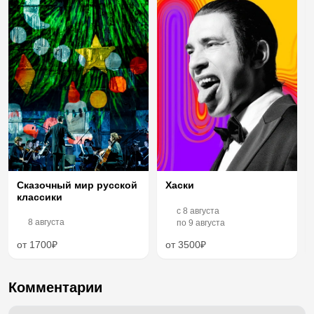
Хаски
Сказочный мир русской
классики
c
8 августа
8 августа
по
9 августа
от 1700₽
от 3500₽
Комментарии