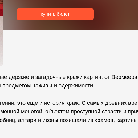
купить билет
ые дерзкие и загадочные кражи картин: от Вермеера
ся предметом наживы и одержимости.
гении, это ещё и история краж. С самых древних вре
зменной монетой, объектом преступной страсти и пр
бниц, алтари и иконы похищали из храмов, картины