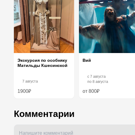
Экскурсия по особняку
Вий
Матильды Кшесинской
c
7 августа
7 августа
по
8 августа
1900₽
от 800₽
Комментарии