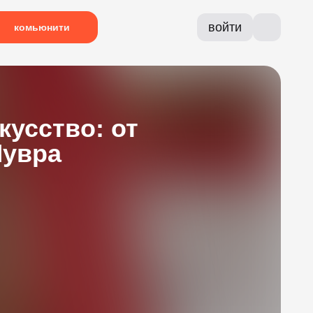
войти
комьюнити
кусство: от
Лувра