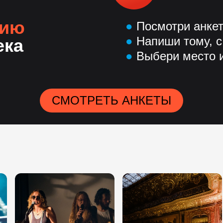
нию
●
Посмотри анке
●
Напиши тому, с
ека
●
Выбери место и
СМОТРЕТЬ АНКЕТЫ