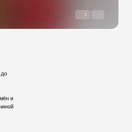
2
 до
мён и
ичиной