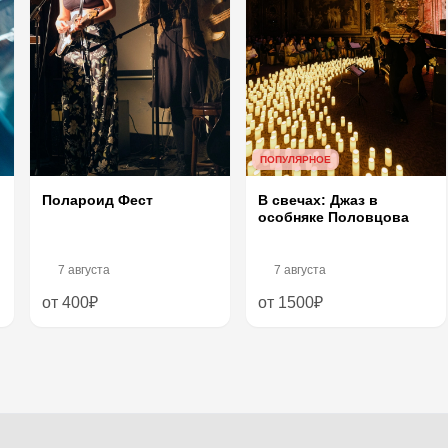
ПОПУЛЯРНОЕ
Полароид Фест
В свечах: Джаз в
особняке Половцова
7 августа
7 августа
от 400₽
от 1500₽