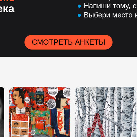
●
Напиши тому, с
ека
●
Выбери место и
СМОТРЕТЬ АНКЕТЫ