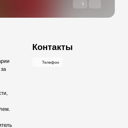
5
Контакты
арии
Телефон
 за
ти,
лем.
итель