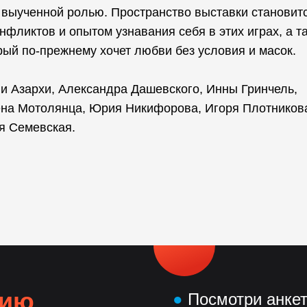
 выученной ролью. Пространство выставки становит
фликтов и опытом узнавания себя в этих играх, а т
рый по-прежнему хочет любви без условия и масок.
и Азархи, Александра Дашевского, Инны Гринчель,
на Мотолянца, Юрия Никифорова, Игоря Плотников
я Семевская.
нию
●
Посмотри анке