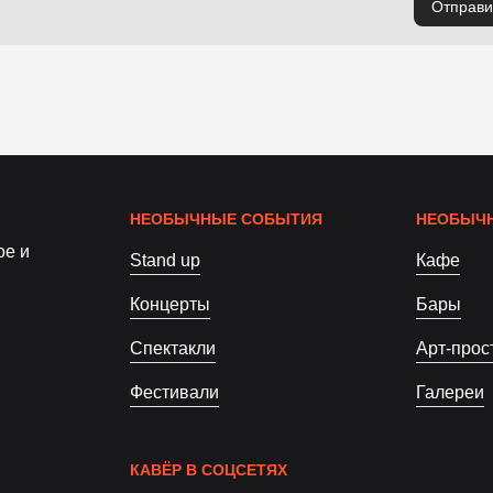
Отправи
НЕОБЫЧНЫЕ СОБЫТИЯ
НЕОБЫЧН
ое и
Stand up
Кафе
Концерты
Бары
Спектакли
Арт-прос
Фестивали
Галереи
КАВЁР В СОЦСЕТЯХ