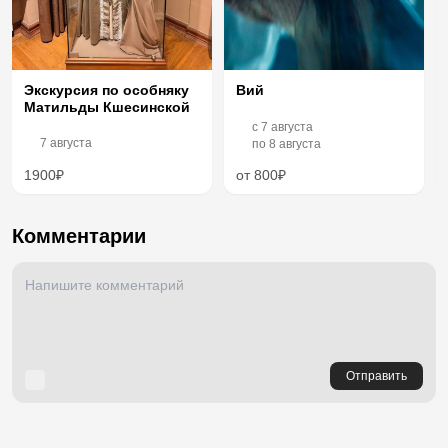
Экскурсия по особняку
Вий
Матильды Кшесинской
c
7 августа
7 августа
по
8 августа
1900₽
от 800₽
Комментарии
Отправить