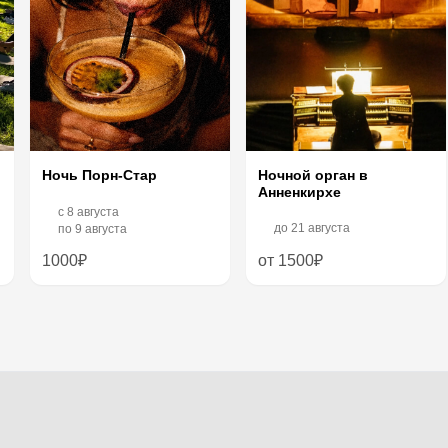
Ночь Порн-Стар
Ночной орган в
Анненкирхе
c
8 августа
до
21 августа
по
9 августа
1000₽
от 1500₽