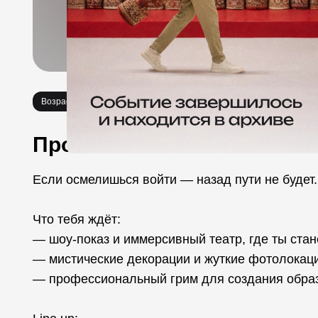
Возраст 18+
Спектакли
Вечеринки
Необычное
Про событие
Если осмелишься войти — назад пути не будет
Что тебя ждёт:
— шоу-показ и иммерсивный театр, где ты ста
— мистические декорации и жуткие фотолокац
— профессиональный грим для создания обра