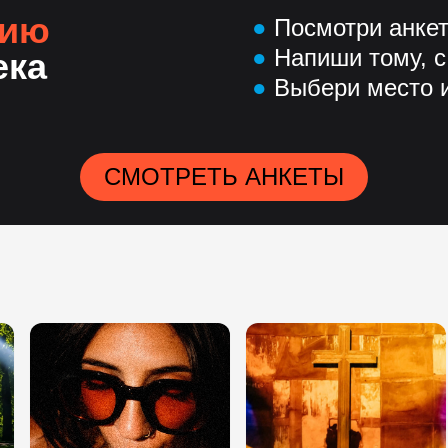
нию
●
Посмотри анке
●
Напиши тому, с
ека
●
Выбери место и
СМОТРЕТЬ АНКЕТЫ