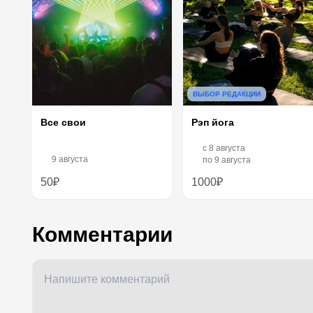
ВЫБОР РЕДАКЦИИ
Рэп йога
Все свои
c
8 августа
9 августа
по
9 августа
50₽
1000₽
Комментарии