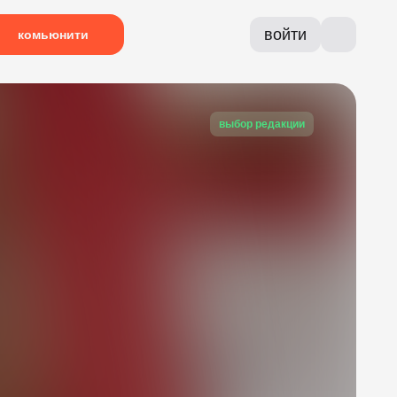
войти
комьюнити
выбор редакции