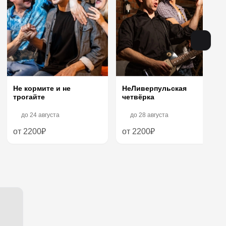
НеЛиверпульская
Не кормите и не
четвёрка
трогайте
до
24 августа
до
28 августа
от 2200₽
от 2200₽