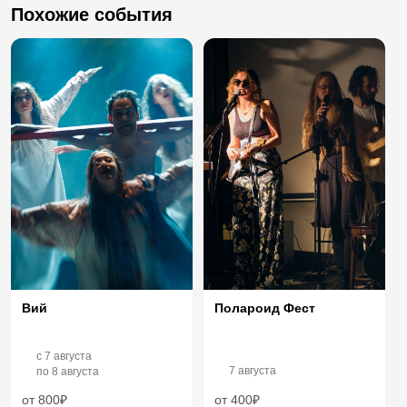
Похожие события
Вий
Полароид Фест
c
7 августа
7 августа
по
8 августа
от 800₽
от 400₽