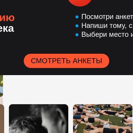
нию
●
Посмотри анке
●
Напиши тому, с
ека
●
Выбери место и
СМОТРЕТЬ АНКЕТЫ