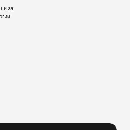
П и за
огии.