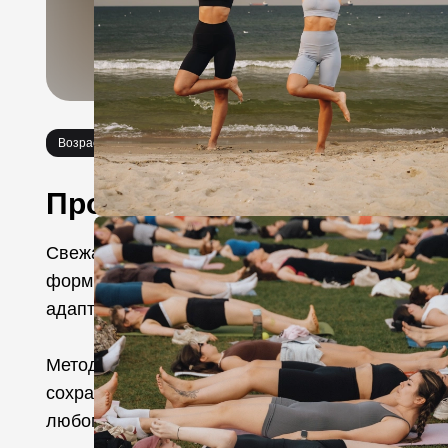
Возраст 12+
Про событие
Свежая методология синтезированной йоги — п
формировалось в течение 15 лет и вбирает в 
адаптированные под современные запросы чел
Методология опирается на три постулата: безо
сохраняет аутентичность, переданную в йогиче
любом месте, возрасте, из любого исходного с