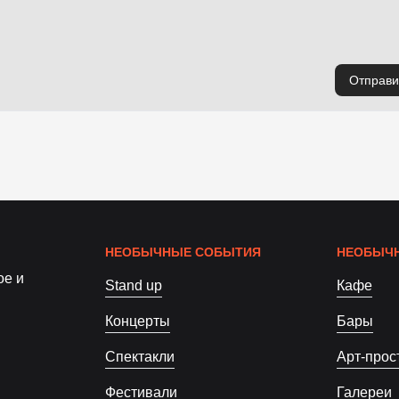
Отправи
НЕОБЫЧНЫЕ СОБЫТИЯ
НЕОБЫЧН
ое и
Stand up
Кафе
Концерты
Бары
Спектакли
Арт-прос
Фестивали
Галереи