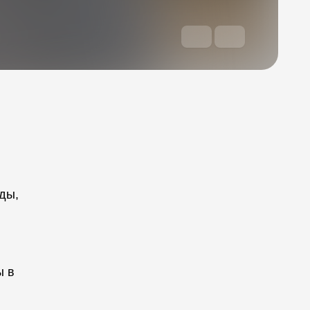
ды,
ы в