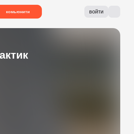
войти
комьюнити
актик