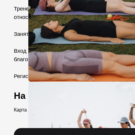
Тренер: Святослав Соколов — в йоге с 2020 г
относительно короткий срок достиг значительны
Занятие проходит в удобной спортивной одежде
Вход на тренировку бесплатный, при желании 
благотворительной организации «Тебе поверят
Регистрация обязательна.
На карте
Карта места...