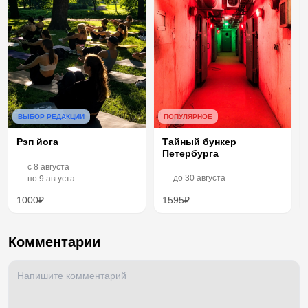
ВЫБОР РЕДАКЦИИ
ПОПУЛЯРНОЕ
Рэп йога
Тайный бункер
Петербурга
c
8 августа
до
30 августа
по
9 августа
1000₽
1595₽
Комментарии