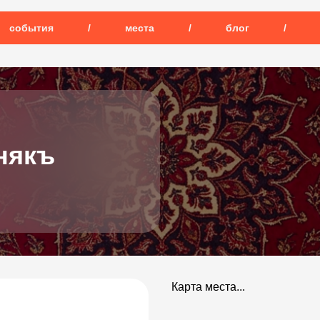
события
/
места
/
блог
/
някъ
Карта места...