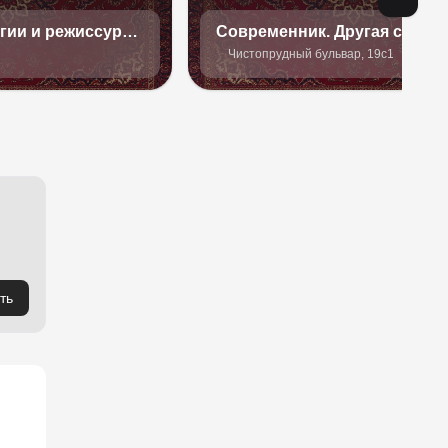
гии и режиссуры.
Современник. Другая сцена
Чистопрудный бульвар, 19с1
ть