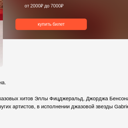
от 2000₽ до 7000₽
купить билет
на.
 джазовых хитов Эллы Фицджеральд, Джорджа Бенсон
угих артистов, в исполнении джазовой звезды Gabri