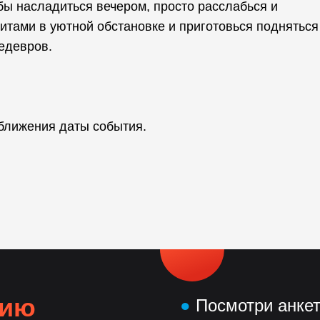
бы насладиться вечером, просто расслабься и
тами в уютной обстановке и приготовься подняться
едевров.
ближения даты события.
нию
●
Посмотри анке