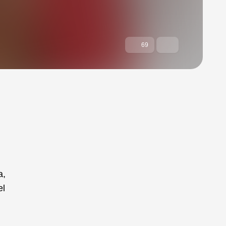
69
а,
el