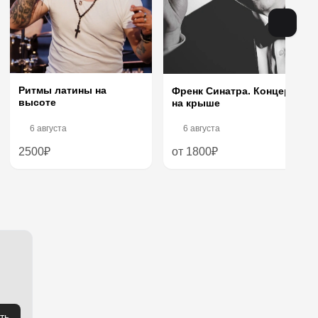
Ритмы латины на
Френк Синатра. Концерт
высоте
на крыше
6 августа
6 августа
2500₽
от 1800₽
ть