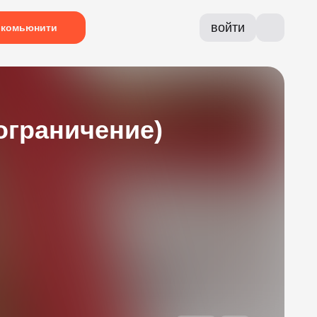
войти
комьюнити
ограничение)