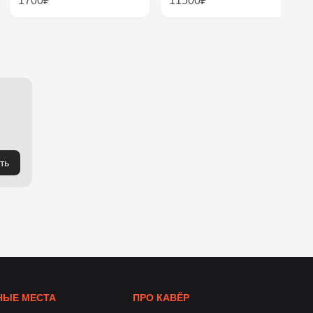
1700₽
11500₽
ть
ЫЕ МЕСТА
ПРО КАВЁР