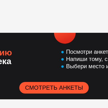
.
нию
●
Посмотри анке
●
Напиши тому, с
ека
●
Выбери место и
СМОТРЕТЬ АНКЕТЫ