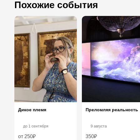
Похожие события
Дикое племя
Преломляя реальность
до
1 сентября
9 августа
от 250₽
350₽