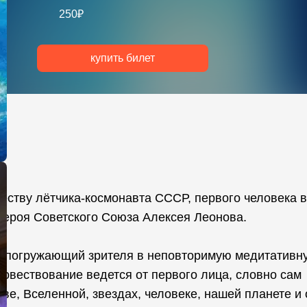
250₽
купить билет
ству лётчика-космонавта СССР, первого человека в
Героя Советского Союза Алексея Леонова.
, погружающий зрителя в неповторимую медитативн
овествование ведется от первого лица, словно сам
ве, Вселенной, звездах, человеке, нашей планете и 