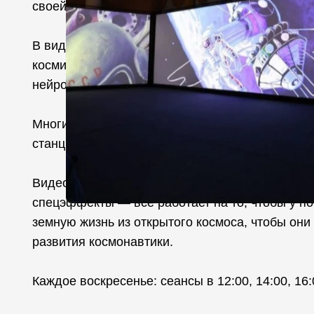
своей малой родине.
В видеомаппинге представлена компьютерная 
космических объектов. Часть картин Алексея Л
нейросетей.
Многие работы были написаны на основе набро
станции.
Видеоряд, включающий кадры из фильма «Вре
спецэффекты — всё работает на то, чтобы у по
земную жизнь из открытого космоса, чтобы они
развития космонавтики.
Каждое воскресенье: сеансы в 12:00, 14:00, 16: