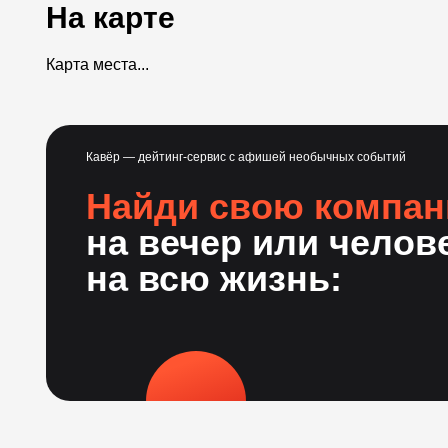
На карте
Карта места...
Кавёр — дейтинг-сервис с афишей необычных событий
Найди свою компа
на вечер или челов
на всю жизнь: