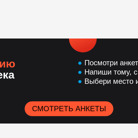
нию
●
Посмотри анке
●
Напиши тому, с
ека
●
Выбери место и
СМОТРЕТЬ АНКЕТЫ