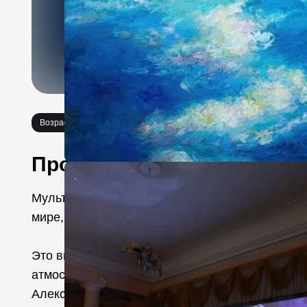
Возраст 0+
Выставки
Необычное
Про событие
Мультимедийная выставка, посвященная творче
мире, вышедшего в открытый космос, Дважды 
Это высокотехнологичный выставочный проект
атмосферу переживания космического опыта. П
Алексей Леонов рассказывает о своем творчест