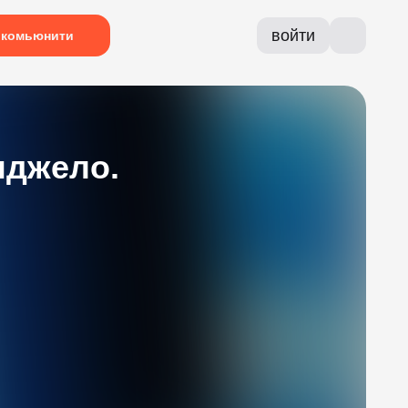
войти
комьюнити
нджело.