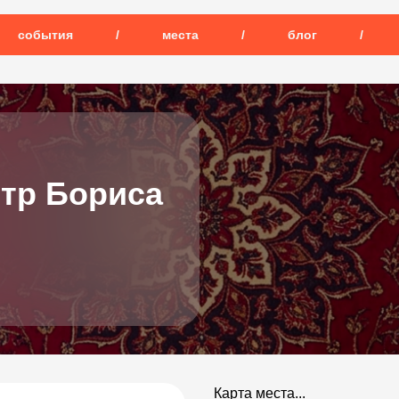
события
/
места
/
блог
/
тр Бориса
Карта места...