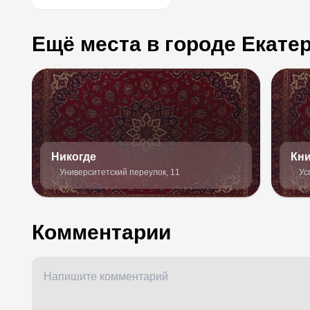
Ещё места в городе Екате
Никогде
Кни
Университетский переулок, 11
Ус
Комментарии