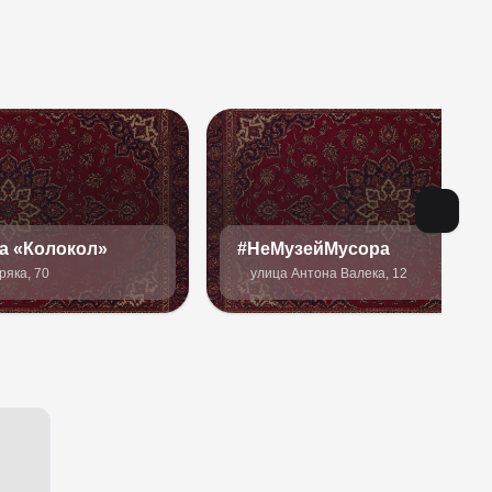
а «Колокол»
#НеМузейМусора
яка, 70
улица Антона Валека, 12