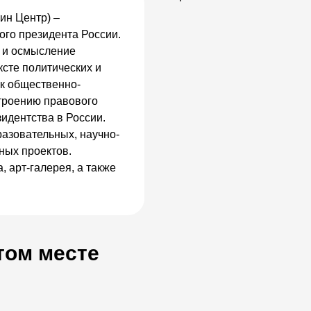
ин Центр) –
ого президента России.
е и осмысление
ксте политических и
ак общественно-
троению правового
зидентства в России.
азовательных, научно-
ных проектов.
 арт-галерея, а также
том месте