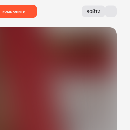
войти
комьюнити