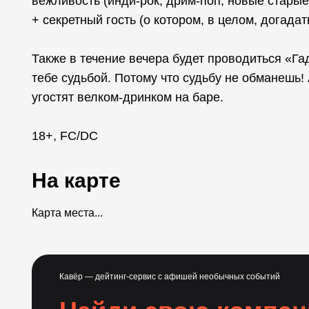
вежливость (инди-рок, дрим-поп, новые старые
+ секретный гость (о котором, в целом, догада
Также в течение вечера будет проводиться «Га
тебе судьбой. Потому что судьбу не обманешь!
угостят велком-дринком на баре.
18+, FC/DC
На карте
Карта места...
Кавёр — дейтинг-сервис с афишей необычных событий