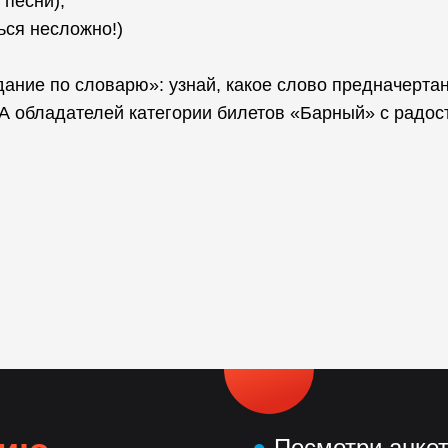
 песни),
ться несложно!)
дание по словарю»: узнай, какое слово предначерта
 А обладателей категории билетов «Барный» с радос
●
Посмотри анке