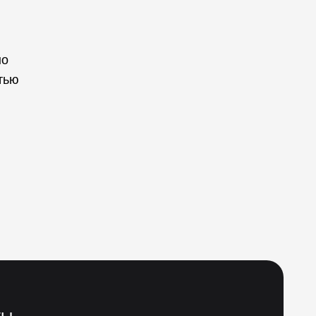
но
тью
ты