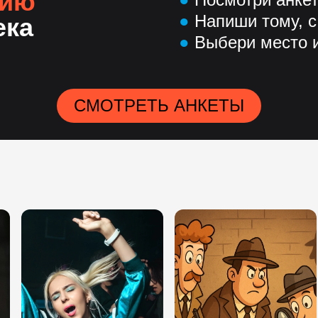
нию
●
Напиши тому, с
ека
●
Выбери место и
СМОТРЕТЬ АНКЕТЫ