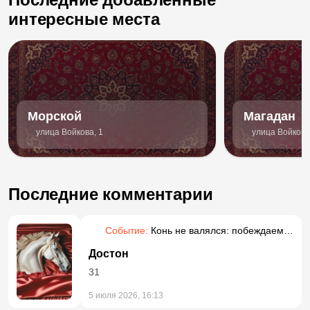
интересные места
Морской
Магадан
улица Войкова, 1
улица Войкова
Последние комментарии
Событие:
Конь не валялся: побеждаем
прокрастинацию
Достон
31
5 июля 2026, 16:13