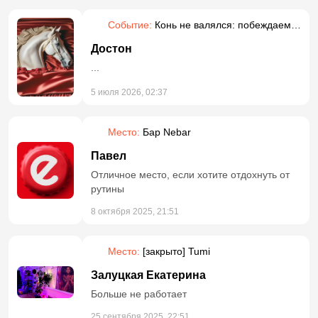
Событие:
Конь не валялся: побеждаем
прокрастинацию
Достон
...
5 июля 2026, 02:37
Место:
Бар Nebar
Павел
Отличное место, если хотите отдохнуть от
рутины
8 октября 2025, 21:51
Место:
[закрыто] Tumi
Залуцкая Екатерина
Больше не работает
25 сентября 2025, 22:51