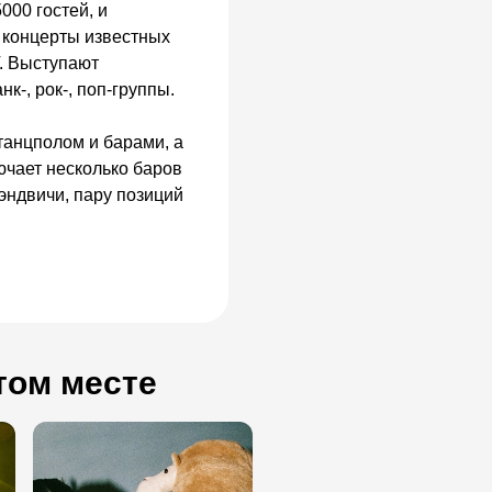
00 гостей, и
 концерты известных
. Выступают
к-, рок-, поп-группы.
танцполом и барами, а
ючает несколько баров
сэндвичи, пару позиций
том месте