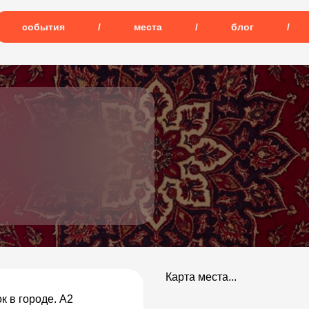
события
/
места
/
блог
/
Карта места...
к в городе. А2