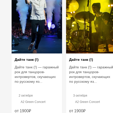
Дайте танк (!)
Дайте танк (!)
Дайте танк (!) — гаражный
Дайте танк (!) — гаражны
рок для танцоров-
рок для танцоров-
интровертов, скучающих
интровертов, скучающих
по русскому яз...
по русскому яз...
2 октября
3 октября
A2 Green Concert
A2 Green Concert
от 1900₽
от 1900₽