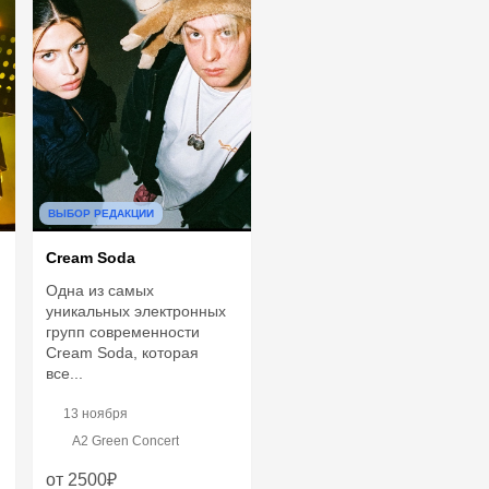
ВЫБОР РЕДАКЦИИ
Cream Soda
й
Одна из самых
уникальных электронных
групп современности
Cream Soda, которая
все...
13 ноября
A2 Green Concert
от 2500₽