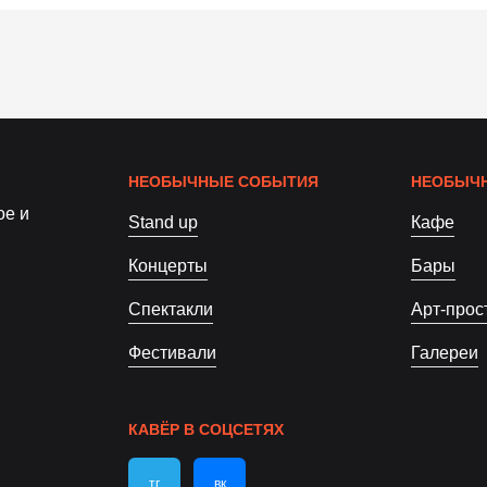
НЕОБЫЧНЫЕ СОБЫТИЯ
НЕОБЫЧН
ое и
Stand up
Кафе
Концерты
Бары
Спектакли
Арт-прос
Фестивали
Галереи
КАВЁР В СОЦСЕТЯХ
тг
вк