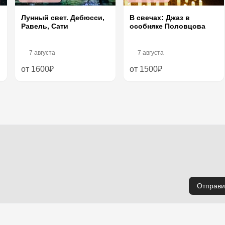
Лунный свет. Дебюсси,
В свечах: Джаз в
Равель, Сати
особняке Половцова
7 августа
7 августа
от 1600₽
от 1500₽
Отправи