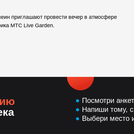
леин приглашают провести вечер в атмосфере
ика МТС Live Garden.
нию
●
Посмотри анке
●
Напиши тому, с
ека
●
Выбери место и