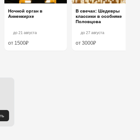
В свечах: Шедевры
Ночной орган в
классики в особняке
Анненкирхе
Половцова
до
21 августа
до
27 августа
от 1500₽
от 3000₽
ть