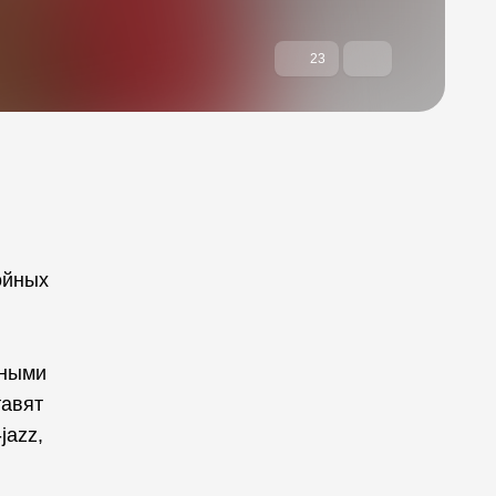
23
ойных
тными
тавят
jazz,