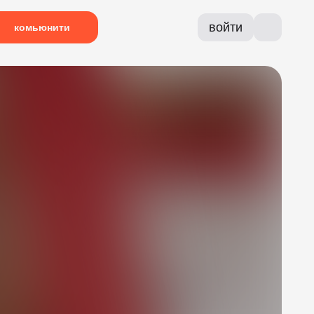
войти
комьюнити