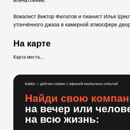
впечатление.
Вокалист Виктор Филатов и пианист Илья Щек
утончённого джаза в камерной атмосфере двор
На карте
Карта места...
Кавёр — дейтинг-сервис с афишей необычных событий
Найди свою компа
на вечер или челов
на всю жизнь: