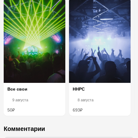
Все свои
ННРС
9 августа
8 августа
50₽
693₽
Комментарии