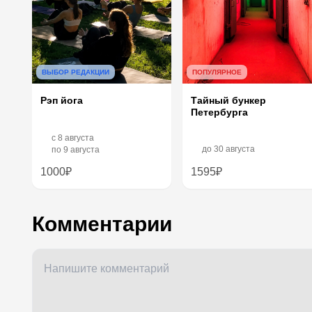
ВЫБОР РЕДАКЦИИ
ПОПУЛЯРНОЕ
Рэп йога
Тайный бункер
Петербурга
c
8 августа
до
30 августа
по
9 августа
1000₽
1595₽
Комментарии