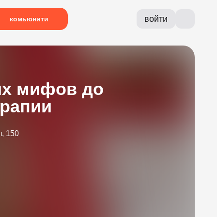
войти
комьюнити
их мифов до
ерапии
, 150