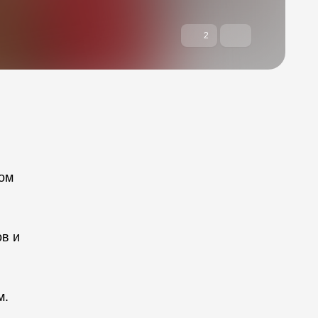
2
гом
ов и
м.