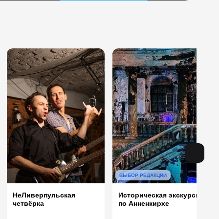
ВЫБОР РЕДАКЦИИ
НеЛиверпульская
Историческая экскурсия
четвёрка
по Анненкирхе