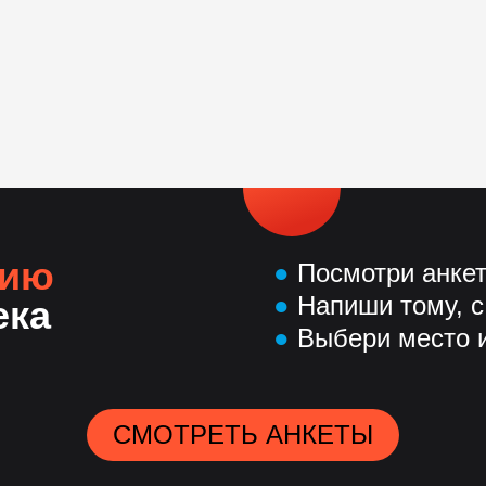
нию
●
Посмотри анке
●
Напиши тому, с
ека
●
Выбери место и
СМОТРЕТЬ АНКЕТЫ