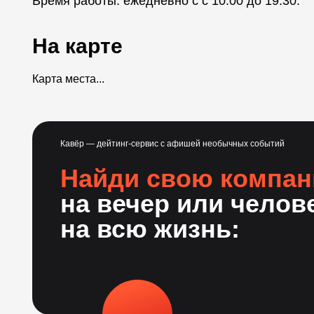
Время работы: ежедневно с с 10:00 до 19:30.
На карте
Карта места...
Кавёр — дейтинг-сервис с афишей необычных событий
Найди свою компа
на вечер или челов
на всю жизнь: