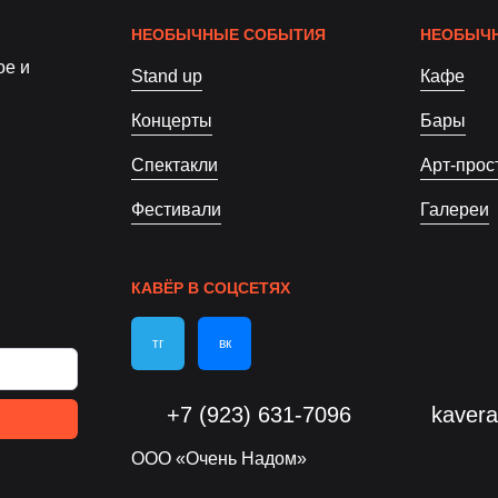
НЕОБЫЧНЫЕ СОБЫТИЯ
НЕОБЫЧН
ое и
Stand up
Кафе
Концерты
Бары
Спектакли
Арт-прос
Фестивали
Галереи
КАВЁР В СОЦСЕТЯХ
тг
вк
+7 (923) 631-7096
kaver
ООО «Очень Надом»