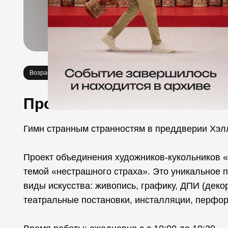
Возраст 6+
Выставки
Необычное
Про событие
Гимн странным странностям в преддверии Хэл
Проект объединения художников-кукольников 
темой «нестрашного страха». Это уникальное 
виды искусства: живопись, графику, ДПИ (деко
театральные постановки, инсталляции, перформ