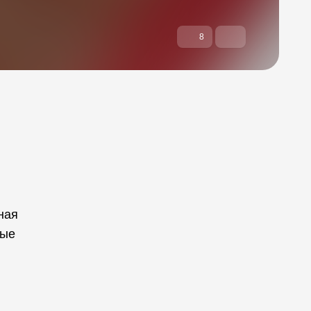
8
ная
ные