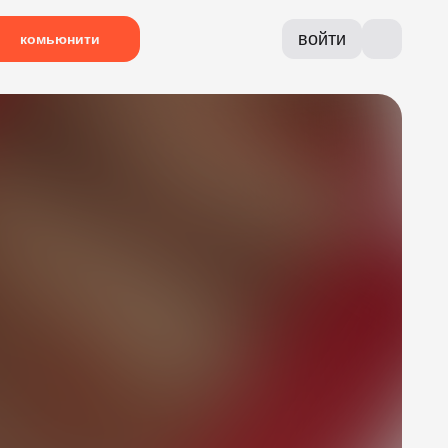
войти
комьюнити