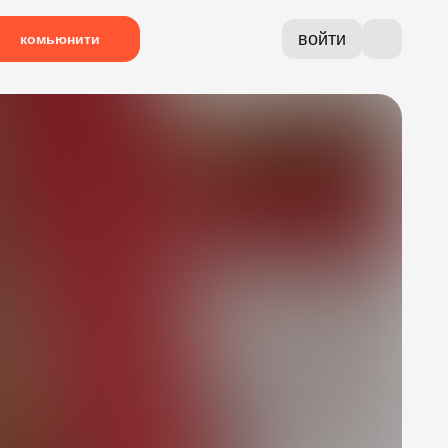
войти
комьюнити