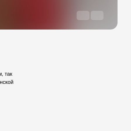
, так
енской