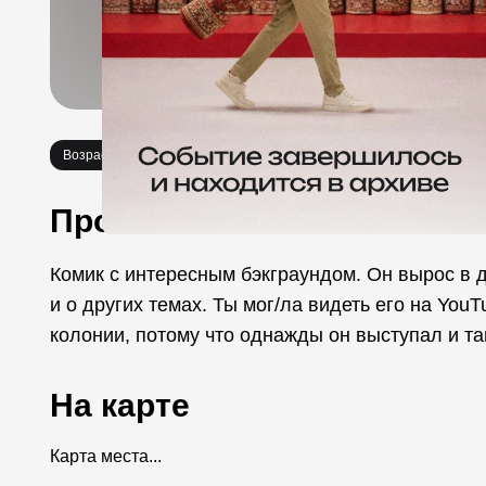
Возраст 18+
Стендап
Про событие
Комик с интересным бэкграундом. Он вырос в де
и о других темах. Ты мог/ла видеть его на You
колонии, потому что однажды он выступал и та
На карте
Карта места...