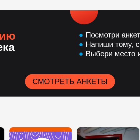
нию
●
Посмотри анке
●
Напиши тому, с
ека
●
Выбери место и
СМОТРЕТЬ АНКЕТЫ