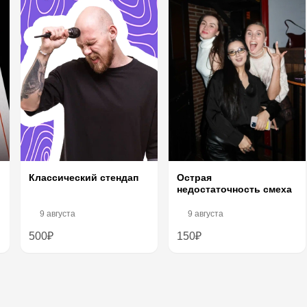
Острая
Классический стендап
недостаточность смеха
9 августа
9 августа
500₽
150₽