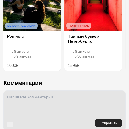
ВЫБОР РЕДАКЦИИ
ПОПУЛЯРНОЕ
Рэп йога
Тайный бункер
Петербурга
c
8 августа
c
8 августа
по
9 августа
по
30 августа
1000₽
1595₽
Комментарии
Отправить