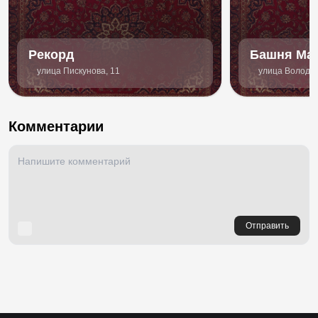
Рекорд
Башня Ма
улица Пискунова, 11
улица Володар
Комментарии
Отправить