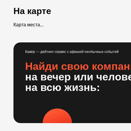
На карте
Карта места...
Кавёр — дейтинг-сервис с афишей необычных событий
Найди свою компа
на вечер или челов
на всю жизнь: