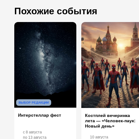
Похожие события
ВЫБОР РЕДАКЦИИ
Интерстеллар фест
Костплей вечеринка
лета — «Человек-паук:
Новый день»
c
8 августа
10 августа
по
13 августа