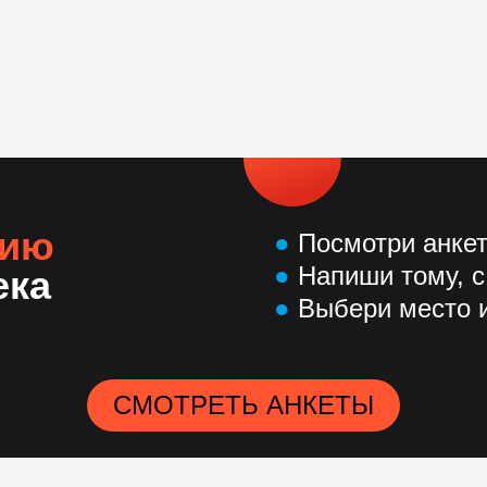
нию
●
Посмотри анке
●
Напиши тому, с
ека
●
Выбери место и
СМОТРЕТЬ АНКЕТЫ