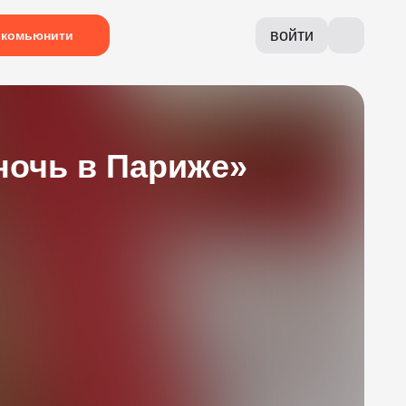
войти
комьюнити
ночь в Париже»