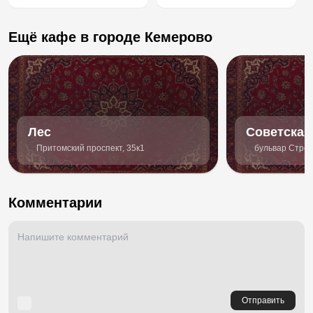
Ещё кафе в городе Кемерово
Лес
Советская
Притомский проспект, 35к1
бульвар Строи
Комментарии
Отправить