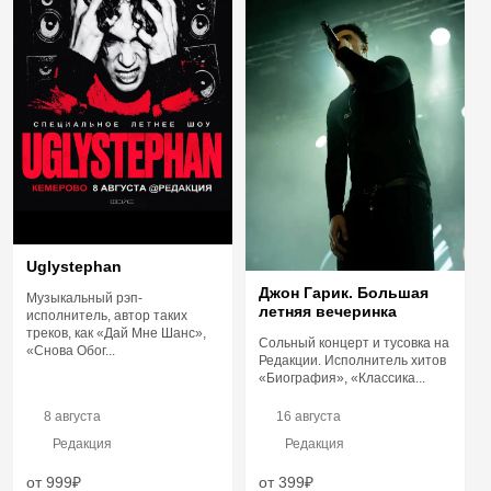
Uglystephan
Джон Гарик. Большая
Музыкальный рэп-
летняя вечеринка
исполнитель, автор таких
треков, как «Дай Мне Шанс»,
Сольный концерт и тусовка на
«Снова Обог...
Редакции. Исполнитель хитов
«Биография», «Классика...
8 августа
16 августа
Редакция
Редакция
от 999₽
от 399₽