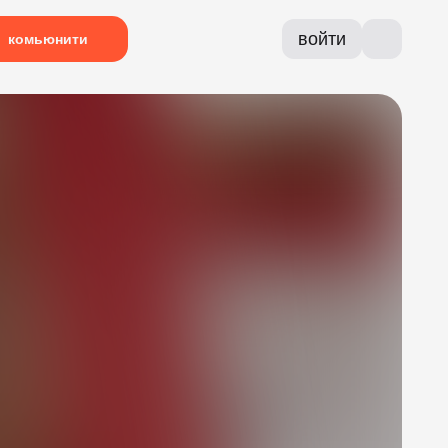
войти
комьюнити