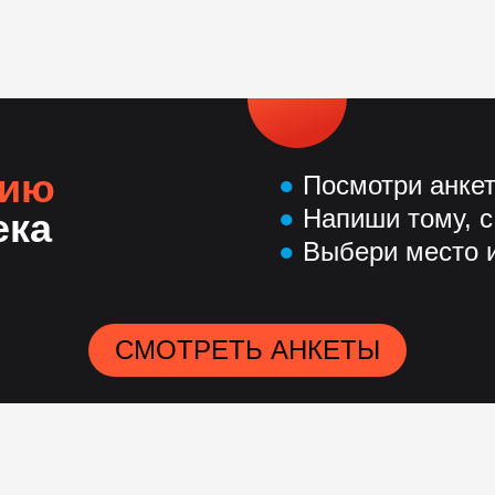
нию
●
Посмотри анке
●
Напиши тому, с
ека
●
Выбери место и
СМОТРЕТЬ АНКЕТЫ