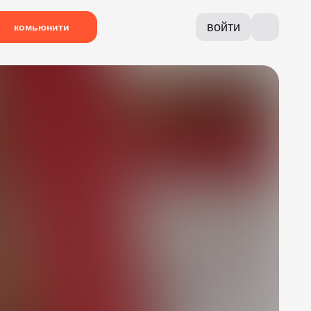
войти
комьюнити