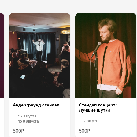
Стендап концерт:
Андерграунд стендап
Лучшие шутки
c
7 августа
7 августа
по
8 августа
500₽
500₽