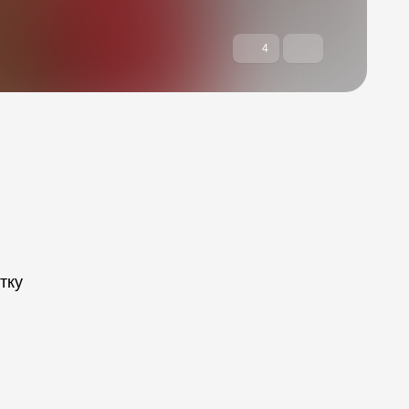
4
тку