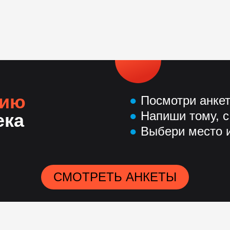
нию
●
Посмотри анке
●
Напиши тому, с
ека
●
Выбери место и
СМОТРЕТЬ АНКЕТЫ