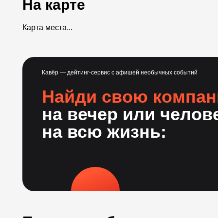
На карте
Карта места...
Кавёр — дейтинг-сервис с афишей необычных событий
Найди свою компа
на вечер или челов
на всю жизнь: