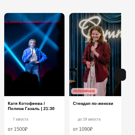
ПОПУЛЯРНОЕ
Катя Котофеева /
Стендап по-женски
Полина Газаль | 21:30
7 августа
до
29 августа
от 1500₽
от 1090₽