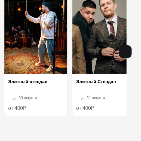
Элитный Стендап
Элитный стендап
до
30 августа
до
31 августа
от 400₽
от 400₽