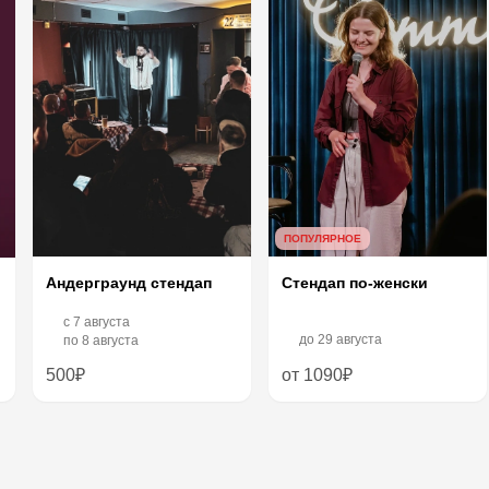
ПОПУЛЯРНОЕ
Андерграунд стендап
Стендап по-женски
c
7 августа
до
29 августа
по
8 августа
500₽
от 1090₽