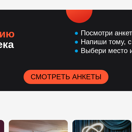
нию
●
Посмотри анке
●
Напиши тому, с
ека
●
Выбери место и
СМОТРЕТЬ АНКЕТЫ