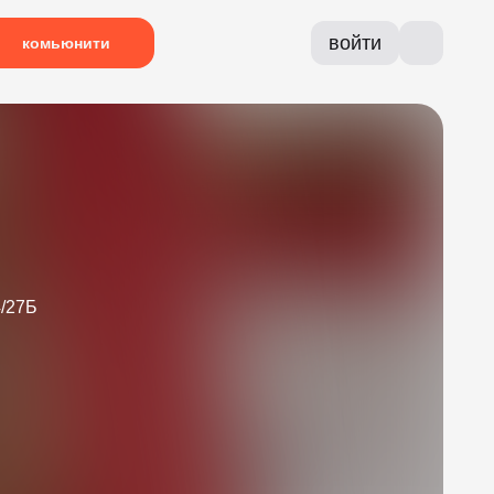
войти
комьюнити
4/27Б