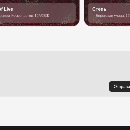
f Live
Степь
оспект Космонавтов, 19А/28Ж
Береговая улица, 12
Отправи