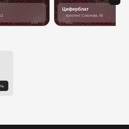
Циферблат
с1
проспект Соколова, 46
ть