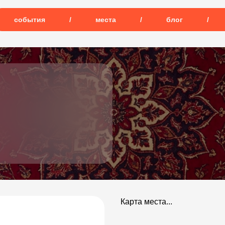
события
/
места
/
блог
/
Карта места...