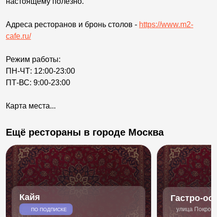
настоящему полезно.
Адреса ресторанов и бронь столов -
https://www.m2-
cafe.ru/
Режим работы:
ПН-ЧТ: 12:00-23:00
ПТ-ВС: 9:00-23:00
Карта места...
Ещё рестораны в городе Москва
Кайя
Гастро-ос
улица Покровк
ПО ПОДПИСКЕ