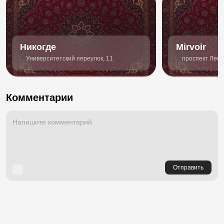
Никогде
Mirvoir
Университетский переулок, 11
проспект Лени
Комментарии
Отправить