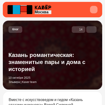
Москва
блог
14
Казань романтическая:
знаменитые пары и дома с
историей
10 октября 2025
Эльвира | Kaver team
Вместе с искусствоведом и гидом «Казань
глазами инженера» Верой Силкиной