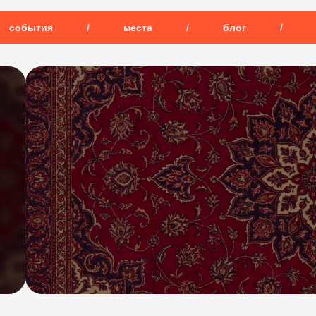
события
/
места
/
блог
/