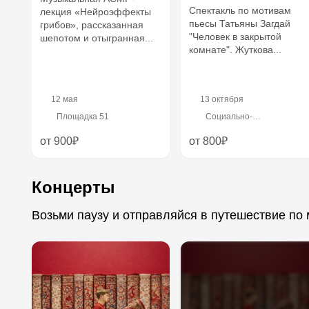
Спектакль по мотивам
лекция «Нейроэффекты
пьесы Татьяны Загдай
грибов», рассказанная
"Человек в закрытой
шепотом и отыгранная...
комнате". Жуткова...
12 мая
13 октября
Площадка 51
Социально-
художественный театр
от 900₽
от 800₽
Концерты
Возьми паузу и отправляйся в путешествие п