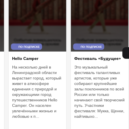
ПО ПОДПИСКЕ
ПО ПОДПИСКЕ
Hello Camper
Фестиваль «Будущее»
На несколько дней в
Это музыкальный
Ленинградской области
фестиваль талантливых
вырастает город, который
артистов, которые уже
живет в атмосфере
собирают крупнейшие
единения с природой и
залы поклонников по всей
окружающими город
России или только
путешественников Hello
начинают свой творческий
Camper. Он населен
путь. Участники
увлечёнными жизнью и
фестиваля: Мукка, Щенки,
любовью к п...
найтивыхо...