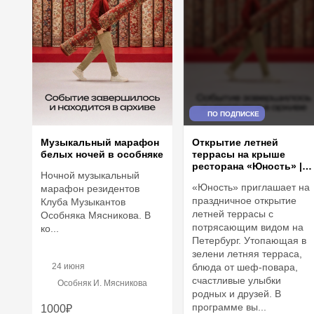
ПО ПОДПИСКЕ
Музыкальный марафон
Открытие летней
белых ночей в особняке
террасы на крыше
ресторана «Юность» |
Ночной музыкальный
23 июня
«Юность» приглашает на
марафон резидентов
праздничное открытие
Клуба Музыкантов
летней террасы с
Особняка Мясникова. В
потрясающим видом на
ко...
Петербург. Утопающая в
зелени летняя терраса,
24 июня
блюда от шеф-повара,
счастливые улыбки
Особняк И. Мясникова
родных и друзей. В
программе вы...
1000₽