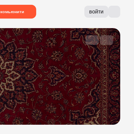
войти
комьюнити