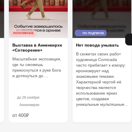
ПОПУЛЯРНОЕ
ПО ПОДПИСКЕ
Выставка в Анненкирхе
Нет повода унывать
«Сотворение»
В сюжетах своих работ
Масштабная экспозиция,
художница Сomicada
где ты сможешь
часто прибегает к юмору:
прикоснуться к руке Бога
иронизирует над
и дотянуться до ...
знакомыми темами.
Характерной чертой её
творчества является
использование ярких
до
26 ноября
цветов, создавая
уникальные мультяшные...
Анненкирхе
от 400₽