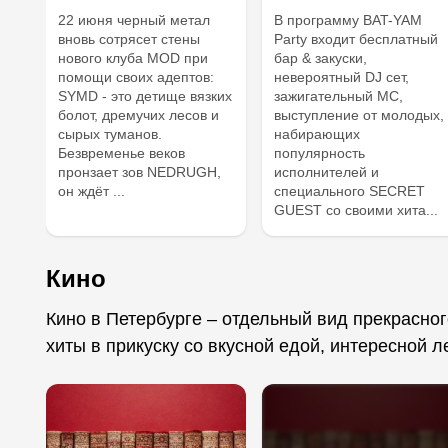
22 июня черный метал
В программу BAT-YAM
вновь сотрясет стены
Party входит бесплатный
нового клуба MOD при
бар & закуски,
помощи своих адептов:
невероятный DJ сет,
SYMD - это детище вязких
зажигательный МС,
болот, дремучих лесов и
выступление от молодых,
сырых туманов.
набирающих
Безвременье веков
популярность
пронзает зов NEDRUGH,
исполнителей и
он ждёт ...
специального SECRET
GUEST со своими хита...
Кино
Кино в Петербурге – отдельный вид прекрасног
хиты в прикуску со вкусной едой, интересной л