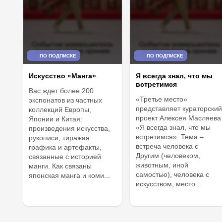
ПО ПОДПИСКЕ
ПО ПОДПИСКЕ
Искусство «Манга»
Я всегда знал, что мы
встретимся
Вас ждет более 200
«Третье место»
экспонатов из частных
представляет кураторский
коллекций Европы,
проект Алексея Масляева
Японии и Китая:
«Я всегда знал, что мы
произведения искусства,
встретимся». Тема –
рукописи, тиражая
встреча человека с
графика и артефакты,
Другим (человеком,
связанные с историей
животным, иной
манги. Как связаны
самостью), человека с
японская манга и коми...
искусством, место...