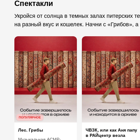
Спектакли
Укройся от солнца в темных залах питерских те
на разный вкус и кошелек. Начни с «Грибов», а
ПОПУЛЯРНОЕ
Лес. Грибы
ЧВЗК, или как Аня папу
в РАЙцентр везла
Музыкальная АСМР-