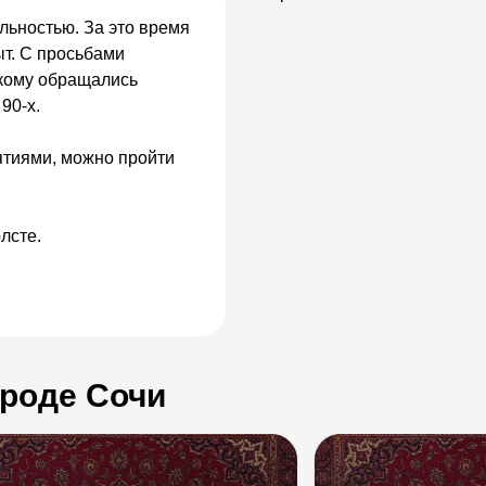
льностью. За это время
т. С просьбами
скому обращались
90-х.
ятиями, можно пройти
лсте.
ороде Сочи