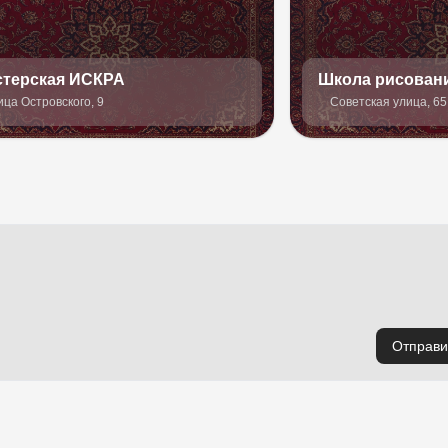
стерская ИСКРА
Школа рисован
ица Островского, 9
Советская улица, 65
Отправи