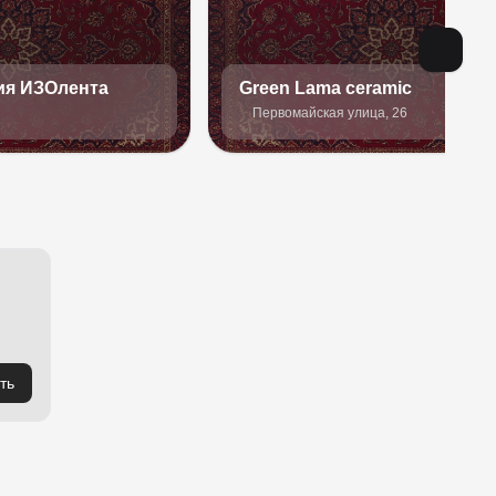
ия ИЗОлента
Green Lama ceramic
Первомайская улица, 26
ть