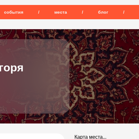
события
/
места
/
блог
/
горя
Карта места...