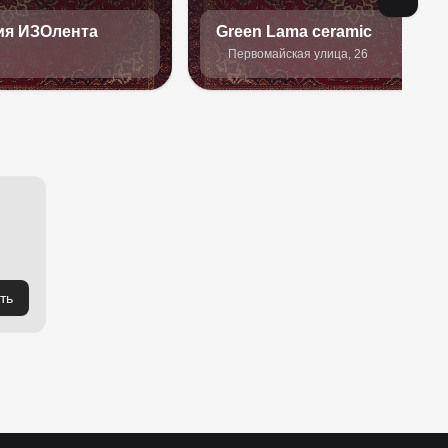
ия ИЗОлента
Green Lama ceramic
Первомайская улица, 26
ть