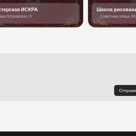
стерская ИСКРА
Школа рисован
ица Островского, 9
Советская улица, 65
Отправи