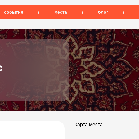
события
/
места
/
блог
/
c
Карта места...