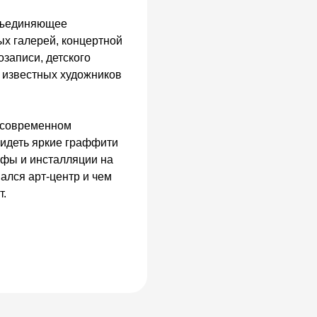
объединяющее
ых галерей, концертной
озаписи, детского
х известных художников
о современном
видеть яркие граффити
ефы и инсталляции на
вался арт-центр и чем
т.