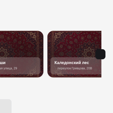
уши
Каледонский лес
я улица, 29
переулок Гривцова, 20В