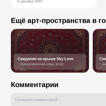
11 декабря 2023
Ещё арт-пространства в г
Свидание на крыше Sky Love
Сек
Гельсингфорсская улица, 3к11Д
на
Комментарии