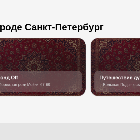
ороде Санкт-Петербург
онд Off
Путешествие д
бережная реки Мойки, 67-69
Большая Подьяческа