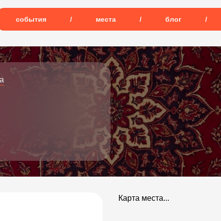
события
/
места
/
блог
/
а
Карта места...