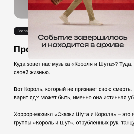
Возраст 18+
Спектакли
Необычное
Про событие
Куда зовет нас музыка «Короля и Шута»? Туда, 
своей жизнью.
Вот Король, который не признает свою смерть. 
варит яд? Может быть, именно она истинная у
Хоррор-мюзикл «Сказки Шута и Короля» – это 
группы «Король и Шут», отрубленных рук, танц