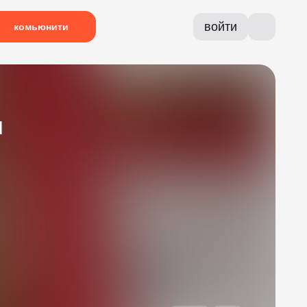
войти
комьюнити
я