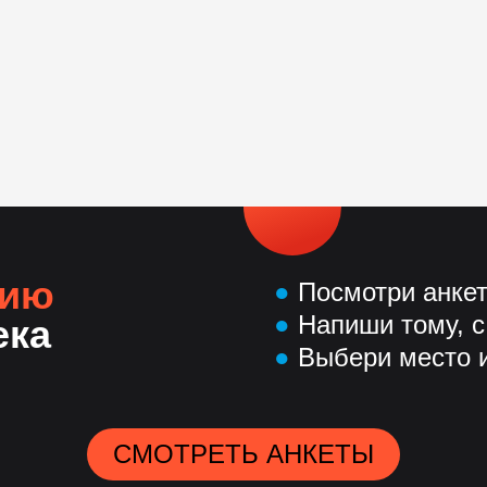
нию
●
Посмотри анке
●
Напиши тому, с
ека
●
Выбери место и
СМОТРЕТЬ АНКЕТЫ