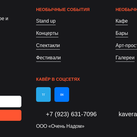
НЕОБЫЧНЫЕ СОБЫТИЯ
НЕОБЫЧН
ое и
Stand up
Кафе
Концерты
Бары
Спектакли
Арт-прос
Фестивали
Галереи
КАВЁР В СОЦСЕТЯХ
тг
вк
+7 (923) 631-7096
kaver
ООО «Очень Надом»