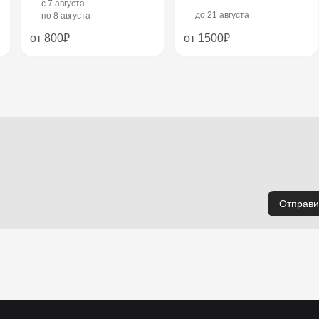
c
7 августа
до
21 августа
по
8 августа
от 800₽
от 1500₽
Отправи