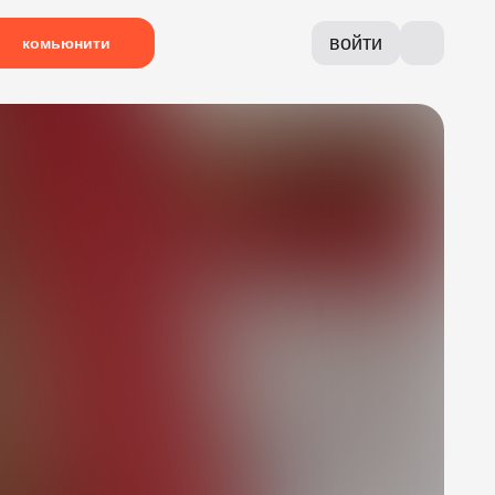
войти
комьюнити