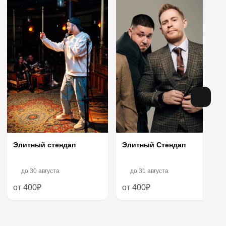
Элитный Стендап
Элитный стендап
до
30 августа
до
31 августа
от 400₽
от 400₽