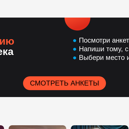
нию
●
Посмотри анке
●
Напиши тому, с
ека
●
Выбери место и
СМОТРЕТЬ АНКЕТЫ