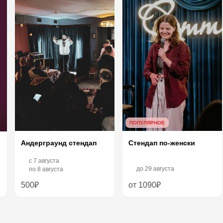
ПОПУЛЯРНОЕ
Андерграунд стендап
Стендап по-женски
c
7 августа
до
29 августа
по
8 августа
500₽
от 1090₽