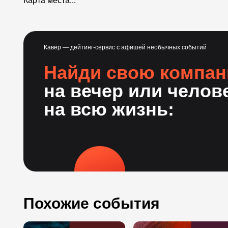
Карта места...
Кавёр — дейтинг-сервис с афишей необычных событий
Найди свою компа
на вечер или челов
на всю жизнь:
Похожие события