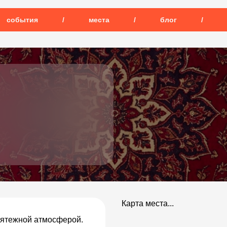
события
/
места
/
блог
/
Карта места...
мятежной атмосферой.