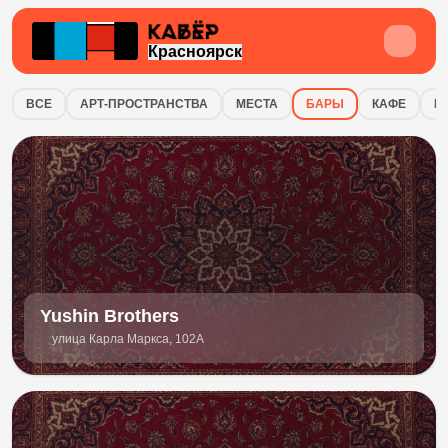
Красноярск
Интересные места в городе Красно
ВСЕ
АРТ-ПРОСТРАНСТВА
МЕСТА
БАРЫ
КАФЕ
К
Yushin Brothers
улица Карла Маркса, 102А